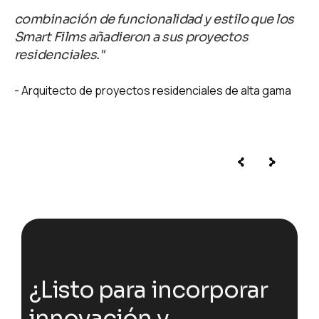
combinación de funcionalidad y estilo que los
Smart Films añadieron a sus proyectos
residenciales."
Arquitecto de proyectos residenciales de alta gama
¿
L
i
s
t
o
p
a
r
a
i
n
c
o
r
p
o
r
a
r
i
n
n
o
v
a
c
i
ó
n
y