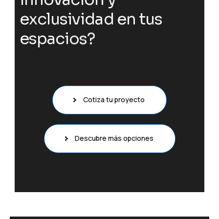
e
x
c
l
u
s
i
v
i
d
a
d
e
n
t
u
s
e
s
p
a
c
i
o
s
?
Cotiza tu proyecto
Descubre más opciones