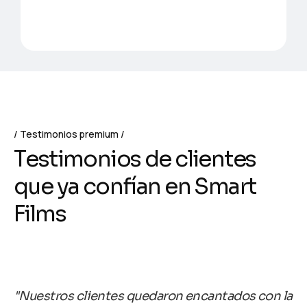
Testimonios premium
T
e
s
t
i
m
o
n
i
o
s
d
e
c
l
i
e
n
t
e
s
q
u
e
y
a
c
o
n
f
í
a
n
e
n
S
m
a
r
t
F
i
l
m
s
"Nuestros clientes quedaron encantados con la