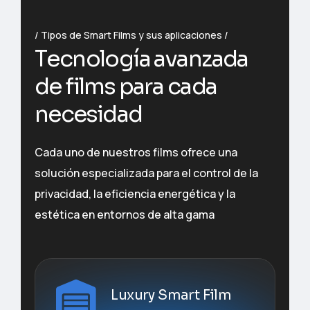
Tipos de Smart Films y sus aplicaciones
T
e
c
n
o
l
o
g
í
a
a
v
a
n
z
a
d
a
d
e
f
i
l
m
s
p
a
r
a
c
a
d
a
n
e
c
e
s
i
d
a
d
Cada uno de nuestros films ofrece una
solución especializada para el control de la
privacidad, la eficiencia energética y la
estética en entornos de alta gama
Luxury Smart Film