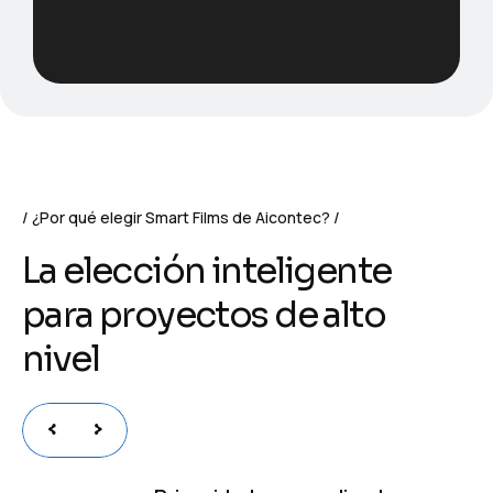
¿Por qué elegir Smart Films de Aicontec?
L
a
e
l
e
c
c
i
ó
n
i
n
t
e
l
i
g
e
n
t
e
p
a
r
a
p
r
o
y
e
c
t
o
s
d
e
a
l
t
o
n
i
v
e
l