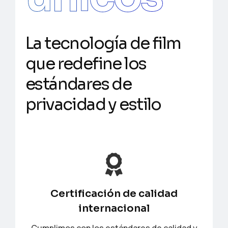
L
a
t
e
c
n
o
l
o
g
í
a
d
e
f
i
l
m
q
u
e
r
e
d
e
f
i
n
e
l
o
s
e
s
t
á
n
d
a
r
e
s
d
e
p
r
i
v
a
c
i
d
a
d
y
e
s
t
i
l
o
Certificación de calidad
internacional