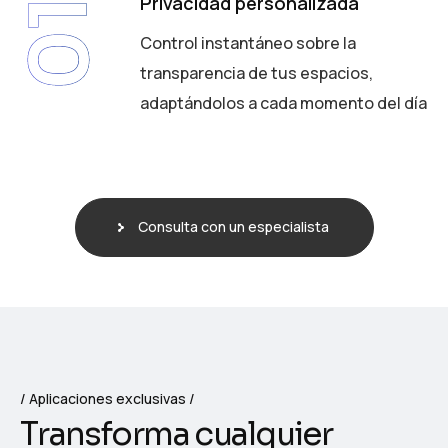
Privacidad personalizada
01
Control instantáneo sobre la
transparencia de tus espacios,
adaptándolos a cada momento del día
Consulta con un especialista
Aplicaciones exclusivas
T
r
a
n
s
f
o
r
m
a
c
u
a
l
q
u
i
e
r