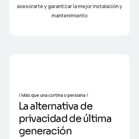
asesorarte y garantizar la mejor instalación y
mantenimiento
Más que una cortina o persiana
L
a
a
l
t
e
r
n
a
t
i
v
a
d
e
p
r
i
v
a
c
i
d
a
d
d
e
ú
l
t
i
m
a
g
e
n
e
r
a
c
i
ó
n